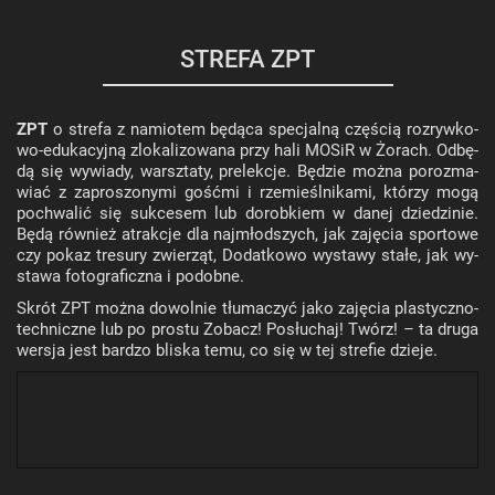
STREFA ZPT
ZPT
o stre­fa z na­mio­tem bę­dą­ca spe­cjal­ną czę­ścią roz­ryw­ko­
wo-edu­ka­cyj­ną zlo­ka­li­zo­wa­na przy hali MOSiR w Żo­rach. Od­bę­
dą się wy­wia­dy, warsz­ta­ty, pre­lek­cje. Bę­dzie można po­roz­ma­
wiać z za­pro­szo­ny­mi go­ść­mi i rze­mieśl­ni­ka­mi, któ­rzy mogą
po­chwa­lić się suk­ce­sem lub do­rob­kiem w danej dzie­dzi­nie.
Będą rów­nież atrak­cje dla naj­młod­szych, jak za­ję­cia spor­to­we
czy pokaz tre­su­ry zwie­rząt, Do­dat­ko­wo wy­sta­wy stałe, jak wy­
sta­wa fo­to­gra­ficz­na i po­dob­ne.
Skrót ZPT można do­wol­nie tłu­ma­czyć jako za­ję­cia pla­stycz­no-
tech­nicz­ne lub po pro­stu Zo­bacz! Po­słu­chaj! Twórz! – ta druga
wer­sja jest bar­dzo bli­ska temu, co się w tej stre­fie dzie­je.