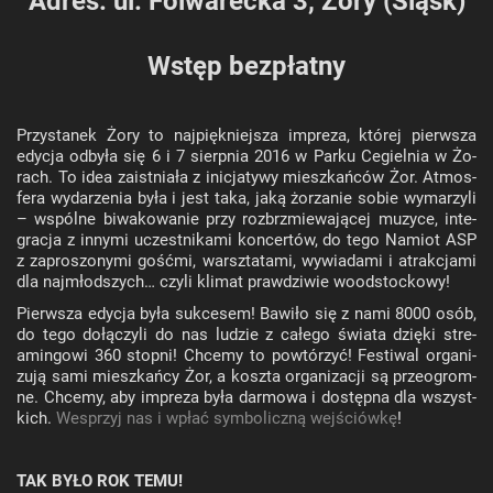
Adres: ul. Folwarecka 3, Żory (Śląsk)
Wstęp bezpłatny
Przy­sta­nek Żory to naj­pięk­niej­sza im­pre­za, któ­rej pierw­sza
edy­cja od­by­ła się 6 i 7 sierp­nia 2016 w Parku Ce­giel­nia w Żo­
rach. To idea za­ist­nia­ła z ini­cja­ty­wy miesz­kań­ców Żor. At­mos­
fe­ra wy­da­rze­nia była i jest taka, jaką żo­rza­nie sobie wy­ma­rzy­li
– wspól­ne bi­wa­ko­wa­nie przy roz­brzmie­wa­ją­cej mu­zy­ce, in­te­
gra­cja z in­ny­mi uczest­ni­ka­mi kon­cer­tów, do tego Na­miot ASP
z za­pro­szo­ny­mi go­ść­mi, warsz­ta­ta­mi, wy­wia­da­mi i atrak­cja­mi
dla naj­młod­szych… czyli kli­mat praw­dzi­wie wo­od­stoc­ko­wy!
Pierw­sza edy­cja była suk­ce­sem! Ba­wi­ło się z nami 8000 osób,
do tego do­łą­czy­li do nas lu­dzie z ca­łe­go świa­ta dzię­ki stre­
amin­go­wi 360 stop­ni! Chce­my to po­wtó­rzyć! Fe­sti­wal or­ga­ni­
zu­ją sami miesz­kań­cy Żor, a kosz­ta or­ga­ni­za­cji są prze­ogrom­
ne. Chce­my, aby im­pre­za była dar­mo­wa i do­stęp­na dla wszyst­
kich.
Wesprzyj nas i wpłać symboliczną wejściówkę
!
TAK BYŁO ROK TEMU!