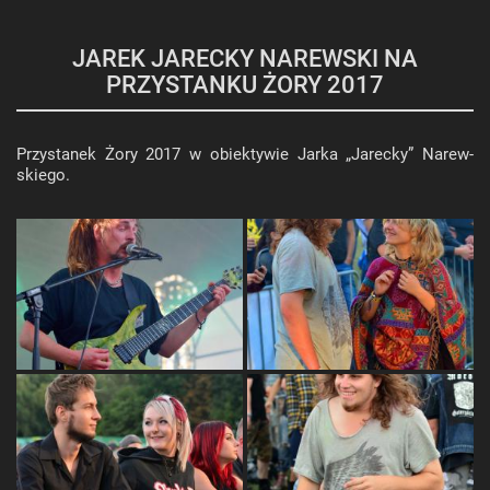
JAREK JARECKY NAREWSKI NA
PRZYSTANKU ŻORY 2017
Przy­sta­nek Żory 2017 w obiek­ty­wie Jarka „Ja­rec­ky” Na­rew­
skie­go.