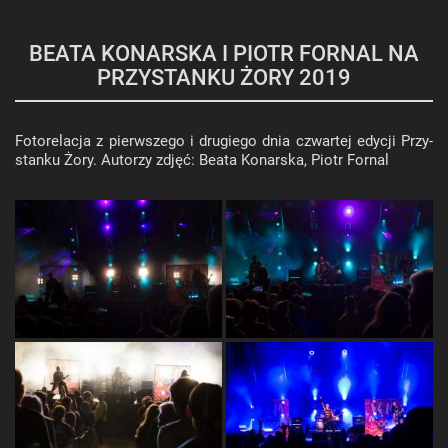
BEATA KONARSKA I PIOTR FORNAL NA
PRZYSTANKU ŻORY 2019
Fo­to­re­la­cja z pierw­sze­go i dru­gie­go dnia czwar­tej edy­cji Przy­
stan­ku Żory. Au­to­rzy zdjęć: Beata Ko­nar­ska, Piotr For­nal