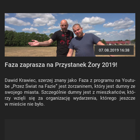
07.08.2019 16:38
Faza za­pra­sza na Przy­sta­nek Żory 2019!
Dawid Kra­wiec, sze­rzej znany jako Faza z pro­gra­mu na Youtu­
be „Przez Świat na Fazie” jest żo­rza­ni­nem, który jest dumny ze
swo­je­go mia­sta. Szcze­gól­nie dumny jest z miesz­kań­ców, któ­
rzy wzię­li się za or­ga­ni­za­cję wy­da­rze­nia, któ­re­go jesz­cze
w mie­ście nie było.